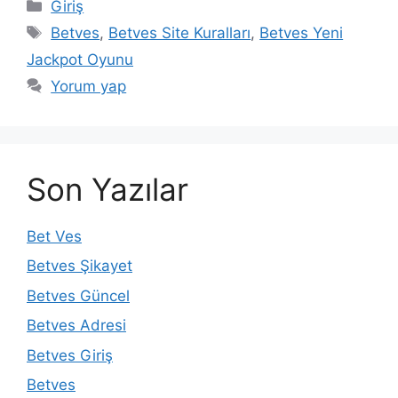
Kategoriler
Giriş
Etiketler
Betves
,
Betves Site Kuralları
,
Betves Yeni
Jackpot Oyunu
Yorum yap
Son Yazılar
Bet Ves
Betves Şikayet
Betves Güncel
Betves Adresi
Betves Giriş
Betves