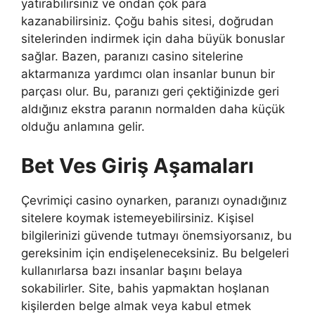
yatırabilirsiniz ve ondan çok para
kazanabilirsiniz. Çoğu bahis sitesi, doğrudan
sitelerinden indirmek için daha büyük bonuslar
sağlar. Bazen, paranızı casino sitelerine
aktarmanıza yardımcı olan insanlar bunun bir
parçası olur. Bu, paranızı geri çektiğinizde geri
aldığınız ekstra paranın normalden daha küçük
olduğu anlamına gelir.
Bet Ves Giriş Aşamaları
Çevrimiçi casino oynarken, paranızı oynadığınız
sitelere koymak istemeyebilirsiniz. Kişisel
bilgilerinizi güvende tutmayı önemsiyorsanız, bu
gereksinim için endişeleneceksiniz. Bu belgeleri
kullanırlarsa bazı insanlar başını belaya
sokabilirler. Site, bahis yapmaktan hoşlanan
kişilerden belge almak veya kabul etmek