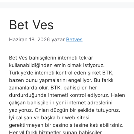
Bet Ves
Haziran 18, 2026
yazar
Betves
Bet Ves bahisçilerin interneti tekrar
kullanabildiğinden emin olmak istiyoruz.
Türkiye’de interneti kontrol eden şirket BTK,
bazen bunu yapmalarını engelliyor. Bu farklı
zamanlarda olur. BTK, bahisçileri her
durdurduğunda interneti kontrol ediyoruz. Halen
çalışan bahisçilerin yeni internet adreslerini
yazıyoruz. Onları düzgün bir şekilde tutuyoruz.
İyi çalışan ve başka bir web sitesi
gerektirmeyen bir casino sitesine katılabilirsiniz.
Her yıl farklı hizmetler sunan bahisçiler