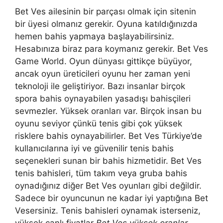
Bet Ves ailesinin bir parçası olmak için sitenin
bir üyesi olmanız gerekir. Oyuna katıldığınızda
hemen bahis yapmaya başlayabilirsiniz.
Hesabınıza biraz para koymanız gerekir. Bet Ves
Game World. Oyun dünyası gittikçe büyüyor,
ancak oyun üreticileri oyunu her zaman yeni
teknoloji ile geliştiriyor. Bazı insanlar birçok
spora bahis oynayabilen yasadışı bahisçileri
sevmezler. Yüksek oranları var. Birçok insan bu
oyunu seviyor çünkü tenis gibi çok yüksek
risklere bahis oynayabilirler. Bet Ves Türkiye’de
kullanıcılarına iyi ve güvenilir tenis bahis
seçenekleri sunan bir bahis hizmetidir. Bet Ves
tenis bahisleri, tüm takım veya gruba bahis
oynadığınız diğer Bet Ves oyunları gibi değildir.
Sadece bir oyuncunun ne kadar iyi yaptığına Bet
Vesersiniz. Tenis bahisleri oynamak isterseniz,
yüksek canlı fiyatlar
Bet Ves yüksek oranlar