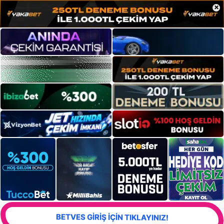
×
BETVES GİRİŞ İÇİN TIKLAYINIZ!