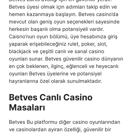
Betves üyesi olmak için adımları takip edin ve
hemen kazanmaya başlayın. Betves casino’da
mevcut olan geniş oyun seçenekleri sayesinde
herkesin başarılı olma potansiyeli vardır.
Caisno’nun oyun bölümü, üye hesabınıza giriş
yaparak erişebileceğiniz rulet, poker, slot,
blackjack ve çeşitli canlı ve sanal casino
oyunları sunar. Betves güvenilir casino dünyanın
en çok beklenen, ilginç, eğlenceli ve heyecanlı
oyunları Betves üyelerine ve potansiyel
hayranlarına özel olarak sunulmaktadır.
Betves Canlı Casino
Masaları
Betves Bu platformu diğer casino oyunlarından
ve casinolardan ayıran özelliği, güvenilir bir