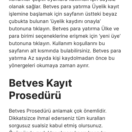
olanak sağlar. Betves para yatırma Üyelik kayıt
işlemine başlamak için sayfanın üstteki beyaz
çubukta bulunan ‘üyelik kaydını onayla’
butonuna tıklayın. Betves para yatırma Ülke ve
para birimi seçeneklerine erişmek için ‘yeni üye’
butonuna tıklayın. Kullanım koşullarını bu
sayfanın alt kısmında bulabilirsiniz. Betves para
yatırma Az sayıda kişi kaydolmadan önce bu
yönergeleri okumaya zaman ayırır.
Betves Kayıt
Prosedürü
Betves Prosedürü anlamak çok önemlidir.
Dikkatsizce ihmal ederseniz tüm kuralları
sorgusuz sualsiz kabul etmiş olursunuz.