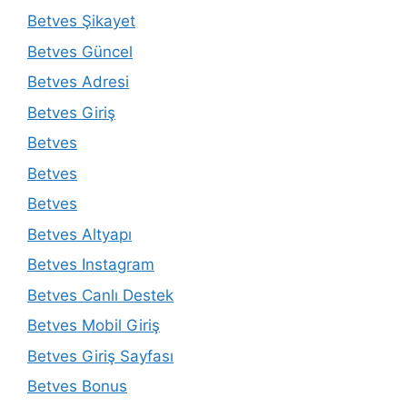
Betves Şikayet
Betves Güncel
Betves Adresi
Betves Giriş
Betves
Betves
Betves
Betves Altyapı
Betves Instagram
Betves Canlı Destek
Betves Mobil Giriş
Betves Giriş Sayfası
Betves Bonus