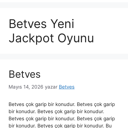
Betves Yeni
Jackpot Oyunu
Betves
Mayıs 14, 2026
yazar
Betves
Betves çok garip bir konudur. Betves çok garip
bir konudur. Betves çok garip bir konudur.
Betves çok garip bir konudur. Betves çok garip
bir konudur. Betves çok garip bir konudur. Bu