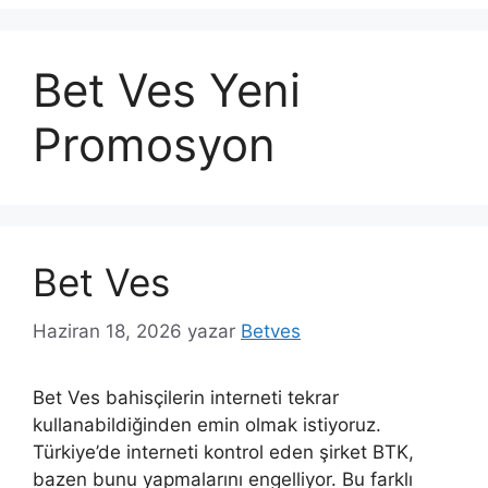
Bet Ves Yeni
Promosyon
Bet Ves
Haziran 18, 2026
yazar
Betves
Bet Ves bahisçilerin interneti tekrar
kullanabildiğinden emin olmak istiyoruz.
Türkiye’de interneti kontrol eden şirket BTK,
bazen bunu yapmalarını engelliyor. Bu farklı