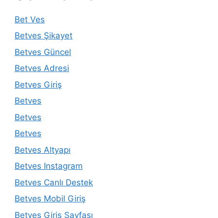
Bet Ves
Betves Şikayet
Betves Güncel
Betves Adresi
Betves Giriş
Betves
Betves
Betves
Betves Altyapı
Betves Instagram
Betves Canlı Destek
Betves Mobil Giriş
Betves Giriş Sayfası