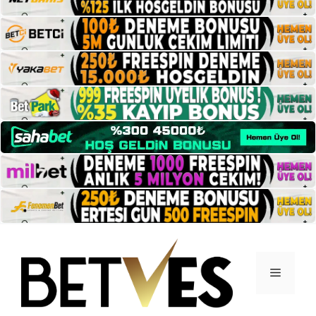
İçeriğe
atla
Menü