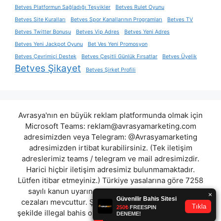
Betves Platformun Sağladığı Teşvikler
Betves Rulet Oyunu
Betves Site Kuralları
Betves Spor Kanallarının Programları
Betves TV
Betves Twitter Bonusu
Betves Vip Adres
Betves Yeni Adres
Betves Yeni Jackpot Oyunu
Bet Ves Yeni Promosyon
Betves Çevrimiçi Destek
Betves Çeşitli Günlük Fırsatlar
Betves Üyelik
Betves Şikayet
Betves Şirket Profili
Avrasya'nın en büyük reklam platformunda olmak için
Microsoft Teams:
reklam@avrasyamarketing.com
adresimizden veya Telegram: @Avrasyamarketing
adresimizden irtibat kurabilirsiniz. (Tek iletişim
adreslerimiz teams / telegram ve mail adresimizdir.
Harici hiçbir iletişim adresimiz bulunmamaktadır.
Lütfen itibar etmeyiniz.) Türkiye yasalarına göre 7258
sayılı kanun uyarınca yasa dışı bahis oynamanın
cezaları mevcuttur. Şu an bulunduğunuz site hiç bir
şekilde illegal bahis oyunları oynatmıyor ve oynamaya