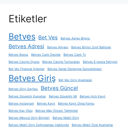
Etiketler
Betves
Bet Ves
Betves Adres Bilgisi
Betves Adresi
Betves Altyapı
Betves Birinci Sınıf Bahisler
Betves Bonus
Betves Canlı Destek
Betves Canlı Tv
Betves Casino Oyunu
Betves Casino Turnuvaları
Betves E-posta İletişimi
Bet Ves Finansal İşlemler
Betves Genel Sözleşme Güncellemesi
Betves Giriş
Bet Ves Giriş Aşamaları
Betves Güncel
Betves Giriş Sayfası
Betves Güvenilir Kuponlar
Betves Güvenilir Mi
Betves Hızlı Kayıt
Betves Instagram
Betves Kayıt
Betves Kayıt Olma Formu
Betves Kaç Oldu
Betves Maç Öncesi Tahminler
Betves Mevcut Giriş Bilgileri
Betves Mobil Giriş
Betves Mobil Giriş Doğrulaması Hakkında
Betves Mobil Özel Avantajlar